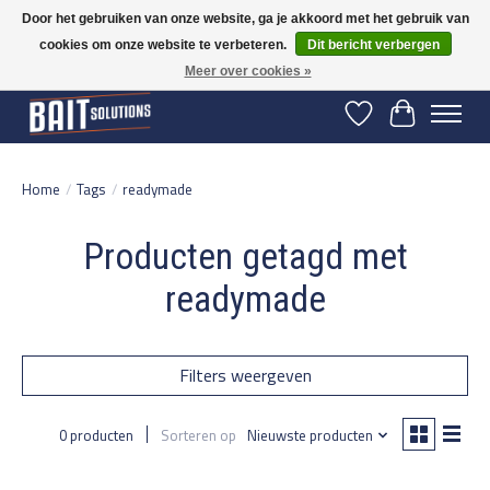
Door het gebruiken van onze website, ga je akkoord met het gebruik van
cookies om onze website te verbeteren.
Dit bericht verbergen
Gratis verzending vanaf 50 euro binnen NL | Op voorraad binnen 2-5 werkdagen
verzonden | België vanaf 70 euro gratis verzonden
Meer over cookies »
Verlanglijst
Winkelwage
Home
/
Tags
/
readymade
Producten getagd met
readymade
Filters weergeven
0 producten
Sorteren op
Nieuwste producten