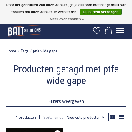
Door het gebruiken van onze website, ga je akkoord met het gebruik van
cookies om onze website te verbeteren.
Dit bericht verbergen
Gratis verzending vanaf 50 euro binnen NL | Op voorraad binnen 2-5 werkdagen
verzonden | België vanaf 70 euro gratis verzonden
Meer over cookies »
Verlanglijst
Winkelwage
Home
/
Tags
/
ptfe wide gape
Producten getagd met ptfe
wide gape
Filters weergeven
1 producten
Sorteren op
Nieuwste producten