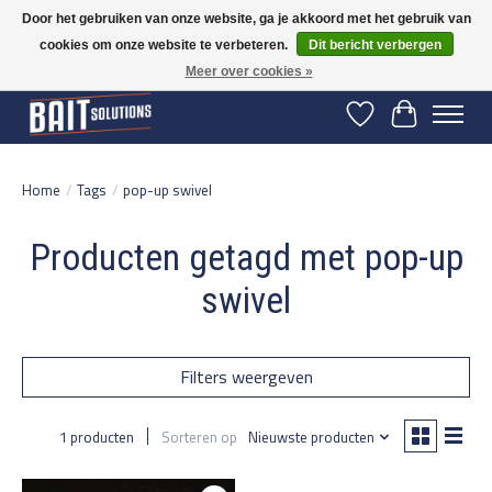
Door het gebruiken van onze website, ga je akkoord met het gebruik van
cookies om onze website te verbeteren.
Dit bericht verbergen
Gratis verzending vanaf 50 euro binnen NL | Op voorraad binnen 2-5 werkdagen
verzonden | België vanaf 70 euro gratis verzonden
Meer over cookies »
Verlanglijst
Winkelwage
Home
/
Tags
/
pop-up swivel
Producten getagd met pop-up
swivel
Filters weergeven
1 producten
Sorteren op
Nieuwste producten