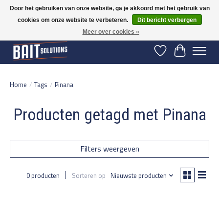
Door het gebruiken van onze website, ga je akkoord met het gebruik van
cookies om onze website te verbeteren.
Dit bericht verbergen
Gratis verzending vanaf 50 euro binnen NL | Op voorraad binnen 2-5 werkdagen
verzonden | België vanaf 70 euro gratis verzonden
Meer over cookies »
Verlanglijst
Winkelwage
Home
/
Tags
/
Pinana
Producten getagd met Pinana
Filters weergeven
0 producten
Sorteren op
Nieuwste producten