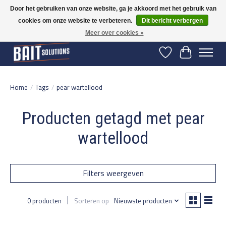
Door het gebruiken van onze website, ga je akkoord met het gebruik van
cookies om onze website te verbeteren.
Dit bericht verbergen
Gratis verzending vanaf 50 euro binnen NL | Op voorraad binnen 2-5 werkdagen
verzonden | België vanaf 70 euro gratis verzonden
Meer over cookies »
Verlanglijst
Winkelwage
Home
/
Tags
/
pear wartellood
Producten getagd met pear
wartellood
Filters weergeven
0 producten
Sorteren op
Nieuwste producten