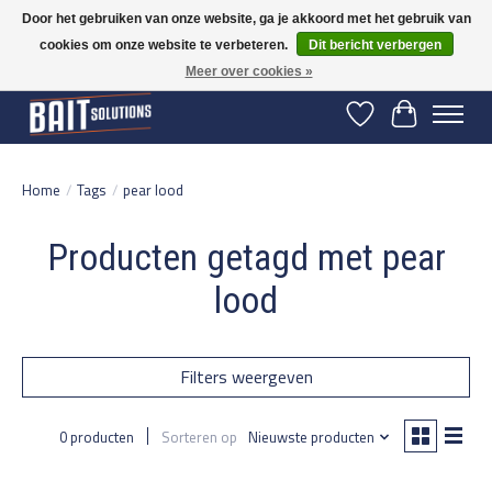
Door het gebruiken van onze website, ga je akkoord met het gebruik van
cookies om onze website te verbeteren.
Dit bericht verbergen
Gratis verzending vanaf 50 euro binnen NL | Op voorraad binnen 2-5 werkdagen
verzonden | België vanaf 70 euro gratis verzonden
Meer over cookies »
Verlanglijst
Winkelwage
Home
/
Tags
/
pear lood
Producten getagd met pear
lood
Filters weergeven
0 producten
Sorteren op
Nieuwste producten