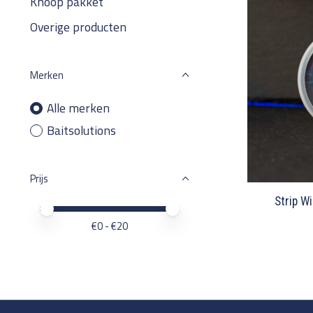
Knoop pakket
Overige producten
Merken
Alle merken
Baitsolutions
Prijs
Strip W
Minimale prijswaarde
Price maximum value
€
0
- €
20