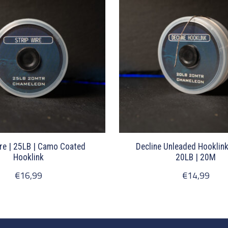
ire | 25LB | Camo Coated
Decline Unleaded Hooklin
Hooklink
20LB | 20M
€16,99
€14,99