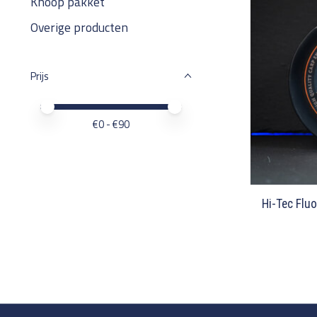
Knoop pakket
Overige producten
Prijs
Minimale prijswaarde
Price maximum value
€
0
- €
90
Hi-Tec Fluo