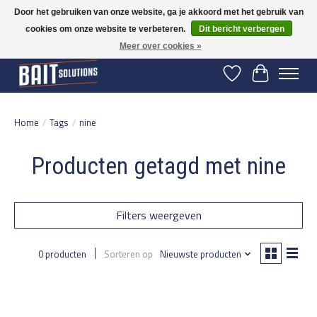
Door het gebruiken van onze website, ga je akkoord met het gebruik van
cookies om onze website te verbeteren.
Dit bericht verbergen
Gratis verzending vanaf 50 euro binnen NL | Op voorraad binnen 2-5 werkdagen
verzonden | België vanaf 70 euro gratis verzonden
Meer over cookies »
Verlanglijst
Winkelwage
Home
/
Tags
/
nine
Producten getagd met nine
Filters weergeven
0 producten
Sorteren op
Nieuwste producten