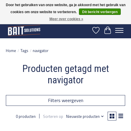
Door het gebruiken van onze website, ga je akkoord met het gebruik van
cookies om onze website te verbeteren.
Dit bericht verbergen
Gratis verzending vanaf 50 euro binnen NL | Op voorraad binnen 2-5 werkdagen
verzonden | België vanaf 70 euro gratis verzonden
Meer over cookies »
Verlanglijst
Winkelwage
Home
/
Tags
/
navigator
Producten getagd met
navigator
Filters weergeven
0 producten
Sorteren op
Nieuwste producten