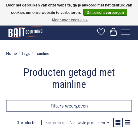
Door het gebruiken van onze website, ga je akkoord met het gebruik van
cookies om onze website te verbeteren.
Dit bericht verbergen
Gratis verzending vanaf 50 euro binnen NL | Op voorraad binnen 2-5 werkdagen
verzonden | België vanaf 70 euro gratis verzonden
Meer over cookies »
Verlanglijst
Winkelwage
Home
/
Tags
/
mainline
Producten getagd met
mainline
Filters weergeven
0 producten
Sorteren op
Nieuwste producten