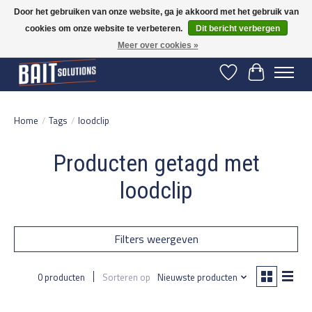
Door het gebruiken van onze website, ga je akkoord met het gebruik van
cookies om onze website te verbeteren.
Dit bericht verbergen
Gratis verzending vanaf 50 euro binnen NL | Op voorraad binnen 2-5 werkdagen
verzonden | België vanaf 70 euro gratis verzonden
Meer over cookies »
Verlanglijst
Winkelwage
Home
/
Tags
/
loodclip
Producten getagd met
loodclip
Filters weergeven
0 producten
Sorteren op
Nieuwste producten