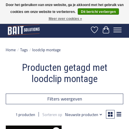
Door het gebruiken van onze website, ga je akkoord met het gebruik van
cookies om onze website te verbeteren.
Dit bericht verbergen
Gratis verzending vanaf 50 euro binnen NL | Op voorraad binnen 2-5 werkdagen
verzonden | België vanaf 70 euro gratis verzonden
Meer over cookies »
Verlanglijst
Winkelwage
Home
/
Tags
/
loodclip montage
Producten getagd met
loodclip montage
Filters weergeven
1 producten
Sorteren op
Nieuwste producten