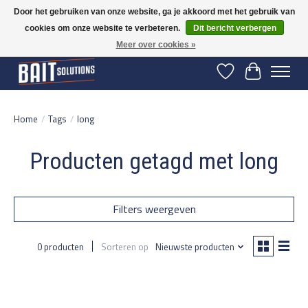
Door het gebruiken van onze website, ga je akkoord met het gebruik van
cookies om onze website te verbeteren.
Dit bericht verbergen
Gratis verzending vanaf 50 euro binnen NL | Op voorraad binnen 2-5 werkdagen
verzonden | België vanaf 70 euro gratis verzonden
Meer over cookies »
Verlanglijst
Winkelwage
Home
/
Tags
/
long
Producten getagd met long
Filters weergeven
0 producten
Sorteren op
Nieuwste producten