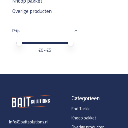
Knoop pakket
Overige producten
Prijs
Minimale prijswaarde
Price maximum value
€
0
- €
5
Categorieën
End Tackle
Knoop pakket
Info@baitsolutions.nl
Overige producten