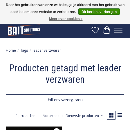
Door het gebruiken van onze website, ga je akkoord met het gebruik van
cookies om onze website te verbeteren.
Dit bericht verbergen
Gratis verzending vanaf 50 euro binnen NL | Op voorraad binnen 2-5 werkdagen
verzonden | België vanaf 70 euro gratis verzonden
Meer over cookies »
Verlanglijst
Winkelwage
Home
/
Tags
/
leader verzwaren
Producten getagd met leader
verzwaren
Filters weergeven
1 producten
Sorteren op
Nieuwste producten