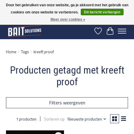
Door het gebruiken van onze website, ga je akkoord met het gebruik van
cookies om onze website te verbeteren.
Dit bericht verbergen
Gratis verzending vanaf 50 euro binnen NL | Op voorraad binnen 2-5 werkdagen
verzonden | België vanaf 70 euro gratis verzonden
Meer over cookies »
Verlanglijst
Winkelwage
Home
/
Tags
/
kreeft proof
Producten getagd met kreeft
proof
Filters weergeven
1 producten
Sorteren op
Nieuwste producten