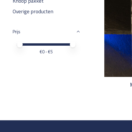
Knoop pakket
Overige producten
Prijs
Minimale prijswaarde
Price maximum value
€
0
- €
5