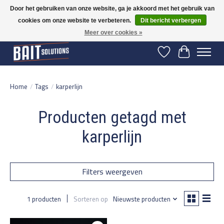
Door het gebruiken van onze website, ga je akkoord met het gebruik van
cookies om onze website te verbeteren.
Dit bericht verbergen
Gratis verzending vanaf 50 euro binnen NL | Op voorraad binnen 2-5 werkdagen
verzonden | België vanaf 70 euro gratis verzonden
Meer over cookies »
Verlanglijst
Winkelwage
Home
/
Tags
/
karperlijn
Producten getagd met
karperlijn
Filters weergeven
1 producten
Sorteren op
Nieuwste producten