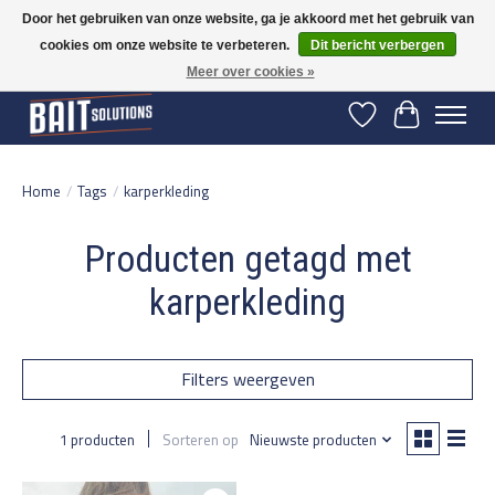
Door het gebruiken van onze website, ga je akkoord met het gebruik van
cookies om onze website te verbeteren.
Dit bericht verbergen
Gratis verzending vanaf 50 euro binnen NL | Op voorraad binnen 2-5 werkdagen
verzonden | België vanaf 70 euro gratis verzonden
Meer over cookies »
Verlanglijst
Winkelwage
Home
/
Tags
/
karperkleding
Producten getagd met
karperkleding
Filters weergeven
1 producten
Sorteren op
Nieuwste producten