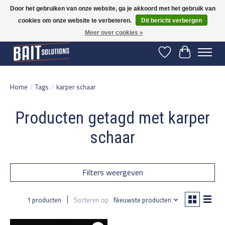
Door het gebruiken van onze website, ga je akkoord met het gebruik van
cookies om onze website te verbeteren.
Dit bericht verbergen
Gratis verzending vanaf 50 euro binnen NL | Op voorraad binnen 2-5 werkdagen
verzonden | België vanaf 70 euro gratis verzonden
Meer over cookies »
Verlanglijst
Winkelwage
Home
/
Tags
/
karper schaar
Producten getagd met karper
schaar
Filters weergeven
1 producten
Sorteren op
Nieuwste producten