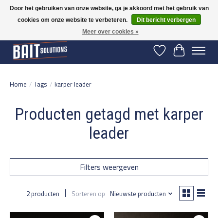
Door het gebruiken van onze website, ga je akkoord met het gebruik van
cookies om onze website te verbeteren.
Dit bericht verbergen
Gratis verzending vanaf 50 euro binnen NL | Op voorraad binnen 2-5 werkdagen
verzonden | België vanaf 70 euro gratis verzonden
Meer over cookies »
Verlanglijst
Winkelwage
Home
/
Tags
/
karper leader
Producten getagd met karper
leader
Filters weergeven
2 producten
Sorteren op
Nieuwste producten