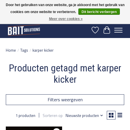
Door het gebruiken van onze website, ga je akkoord met het gebruik van
cookies om onze website te verbeteren.
Dit bericht verbergen
Gratis verzending vanaf 50 euro binnen NL | Op voorraad binnen 2-5 werkdagen
verzonden | België vanaf 70 euro gratis verzonden
Meer over cookies »
Verlanglijst
Winkelwage
Home
/
Tags
/
karper kicker
Producten getagd met karper
kicker
Filters weergeven
1 producten
Sorteren op
Nieuwste producten