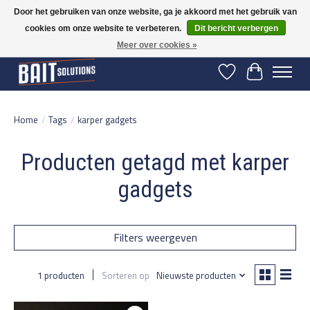
Door het gebruiken van onze website, ga je akkoord met het gebruik van
cookies om onze website te verbeteren.
Dit bericht verbergen
Gratis verzending vanaf 50 euro binnen NL | Op voorraad binnen 2-5 werkdagen
verzonden | België vanaf 70 euro gratis verzonden
Meer over cookies »
Verlanglijst
Winkelwage
Home
/
Tags
/
karper gadgets
Producten getagd met karper
gadgets
Filters weergeven
1 producten
Sorteren op
Nieuwste producten