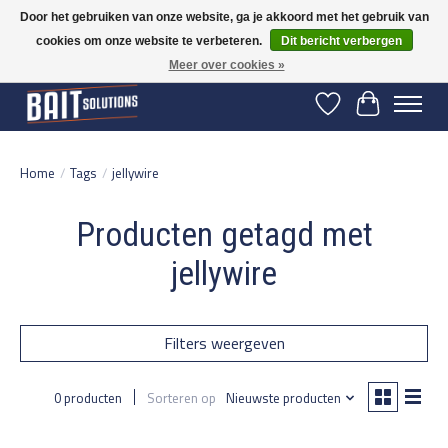
Door het gebruiken van onze website, ga je akkoord met het gebruik van
cookies om onze website te verbeteren.
Dit bericht verbergen
Gratis verzending vanaf 50 euro binnen NL | Op voorraad binnen 2-5 werkdagen
verzonden | België vanaf 70 euro gratis verzonden
Meer over cookies »
Verlanglijst
Winkelwage
Home
/
Tags
/
jellywire
Producten getagd met
jellywire
Filters weergeven
0 producten
Sorteren op
Nieuwste producten