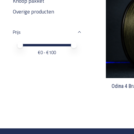
Knoop pakket
Overige producten
Prijs
Minimale prijswaarde
Price maximum value
€
0
- €
100
Odina 4 Br