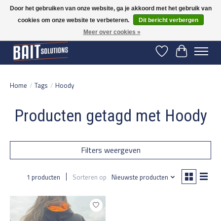
Door het gebruiken van onze website, ga je akkoord met het gebruik van
cookies om onze website te verbeteren.
Dit bericht verbergen
Gratis verzending vanaf 50 euro binnen NL | Op voorraad binnen 2-5 werkdagen
verzonden | België vanaf 70 euro gratis verzonden
Meer over cookies »
Verlanglijst
Winkelwage
Home
/
Tags
/
Hoody
Producten getagd met Hoody
Filters weergeven
1 producten
Sorteren op
Nieuwste producten