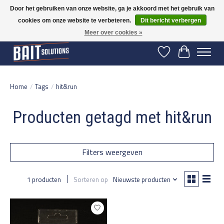
Door het gebruiken van onze website, ga je akkoord met het gebruik van
cookies om onze website te verbeteren.
Dit bericht verbergen
Gratis verzending vanaf 50 euro binnen NL | Op voorraad binnen 2-5 werkdagen
verzonden | België vanaf 70 euro gratis verzonden
Meer over cookies »
Verlanglijst
Winkelwage
Home
/
Tags
/
hit&run
Producten getagd met hit&run
Filters weergeven
1 producten
Sorteren op
Nieuwste producten