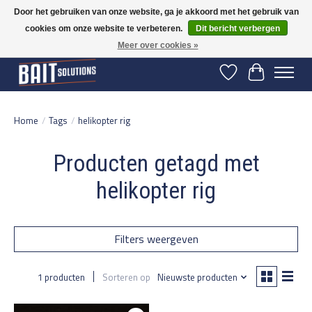
Door het gebruiken van onze website, ga je akkoord met het gebruik van
cookies om onze website te verbeteren.
Dit bericht verbergen
Gratis verzending vanaf 50 euro binnen NL | Op voorraad binnen 2-5 werkdagen
verzonden | België vanaf 70 euro gratis verzonden
Meer over cookies »
Verlanglijst
Winkelwage
Home
/
Tags
/
helikopter rig
Producten getagd met
helikopter rig
Filters weergeven
1 producten
Sorteren op
Nieuwste producten