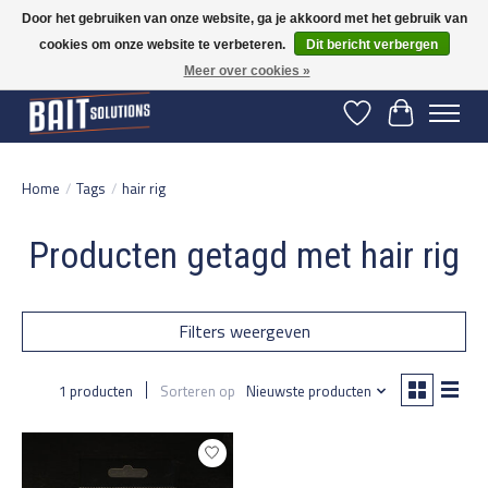
Door het gebruiken van onze website, ga je akkoord met het gebruik van
cookies om onze website te verbeteren.
Dit bericht verbergen
Gratis verzending vanaf 50 euro binnen NL | Op voorraad binnen 2-5 werkdagen
verzonden | België vanaf 70 euro gratis verzonden
Meer over cookies »
Verlanglijst
Winkelwage
Home
/
Tags
/
hair rig
Producten getagd met hair rig
Filters weergeven
1 producten
Sorteren op
Nieuwste producten