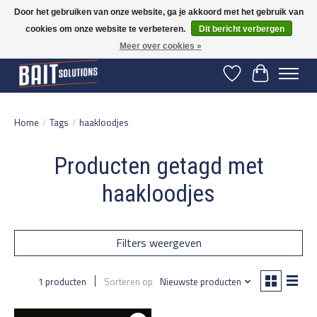
Door het gebruiken van onze website, ga je akkoord met het gebruik van
cookies om onze website te verbeteren.
Dit bericht verbergen
Gratis verzending vanaf 50 euro binnen NL | Op voorraad binnen 2-5 werkdagen
verzonden | België vanaf 70 euro gratis verzonden
Meer over cookies »
Verlanglijst
Winkelwage
Home
/
Tags
/
haakloodjes
Producten getagd met
haakloodjes
Filters weergeven
1 producten
Sorteren op
Nieuwste producten