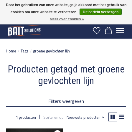
Door het gebruiken van onze website, ga je akkoord met het gebruik van
cookies om onze website te verbeteren.
Dit bericht verbergen
Gratis verzending vanaf 50 euro binnen NL | Op voorraad binnen 2-5 werkdagen
verzonden | België vanaf 70 euro gratis verzonden
Meer over cookies »
Verlanglijst
Winkelwage
Home
/
Tags
/
groene gevlochten lijn
Producten getagd met groene
gevlochten lijn
Filters weergeven
1 producten
Sorteren op
Nieuwste producten