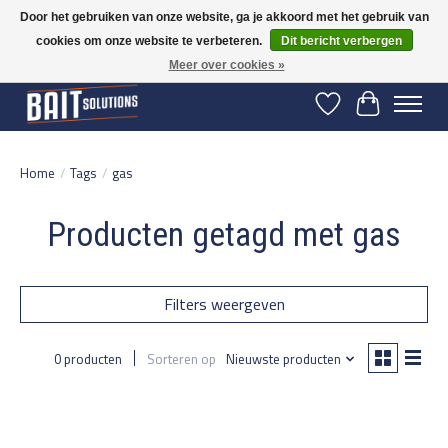
Door het gebruiken van onze website, ga je akkoord met het gebruik van
cookies om onze website te verbeteren.
Dit bericht verbergen
Gratis verzending vanaf 50 euro binnen NL | Op voorraad binnen 2-5 werkdagen
verzonden | België vanaf 70 euro gratis verzonden
Meer over cookies »
Verlanglijst
Winkelwage
Home
/
Tags
/
gas
Producten getagd met gas
Filters weergeven
0 producten
Sorteren op
Nieuwste producten