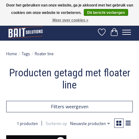
Door het gebruiken van onze website, ga je akkoord met het gebruik van
cookies om onze website te verbeteren.
Dit bericht verbergen
Gratis verzending vanaf 50 euro binnen NL | Op voorraad binnen 2-5 werkdagen
verzonden | België vanaf 70 euro gratis verzonden
Meer over cookies »
Verlanglijst
Winkelwage
Home
/
Tags
/
floater line
Producten getagd met floater
line
Filters weergeven
1 producten
Sorteren op
Nieuwste producten