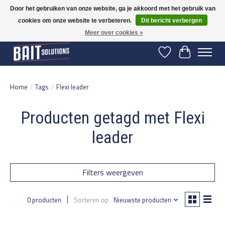
Door het gebruiken van onze website, ga je akkoord met het gebruik van
cookies om onze website te verbeteren.
Dit bericht verbergen
Gratis verzending vanaf 50 euro binnen NL | Op voorraad binnen 2-5 werkdagen
verzonden | België vanaf 70 euro gratis verzonden
Meer over cookies »
Verlanglijst
Winkelwage
Home
/
Tags
/
Flexi leader
Producten getagd met Flexi
leader
Filters weergeven
0 producten
Sorteren op
Nieuwste producten