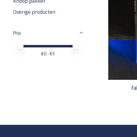
Knoop pakket
Overige producten
Prijs
Minimale prijswaarde
Price maximum value
€
0
- €
5
Fa