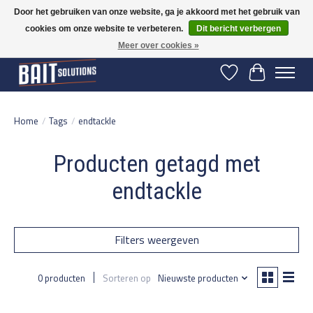
Door het gebruiken van onze website, ga je akkoord met het gebruik van
cookies om onze website te verbeteren.
Dit bericht verbergen
Gratis verzending vanaf 50 euro binnen NL | Op voorraad binnen 2-5 werkdagen
verzonden | België vanaf 70 euro gratis verzonden
Meer over cookies »
Verlanglijst
Winkelwage
Home
/
Tags
/
endtackle
Producten getagd met
endtackle
Filters weergeven
0 producten
Sorteren op
Nieuwste producten