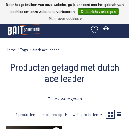
Door het gebruiken van onze website, ga je akkoord met het gebruik van
cookies om onze website te verbeteren.
Dit bericht verbergen
Gratis verzending vanaf 50 euro binnen NL | Op voorraad binnen 2-5 werkdagen
verzonden | België vanaf 70 euro gratis verzonden
Meer over cookies »
Verlanglijst
Winkelwage
Home
/
Tags
/
dutch ace leader
Producten getagd met dutch
ace leader
Filters weergeven
1 producten
Sorteren op
Nieuwste producten