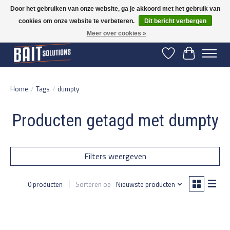
Door het gebruiken van onze website, ga je akkoord met het gebruik van
cookies om onze website te verbeteren.
Dit bericht verbergen
Gratis verzending vanaf 50 euro binnen NL | Op voorraad binnen 2-5 werkdagen
verzonden | België vanaf 70 euro gratis verzonden
Meer over cookies »
Verlanglijst
Winkelwage
Home
/
Tags
/
dumpty
Producten getagd met dumpty
Filters weergeven
0 producten
Sorteren op
Nieuwste producten