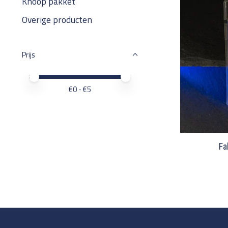
Knoop pakket
Overige producten
Prijs
Minimale prijswaarde
Price maximum value
€
0
- €
5
Fa