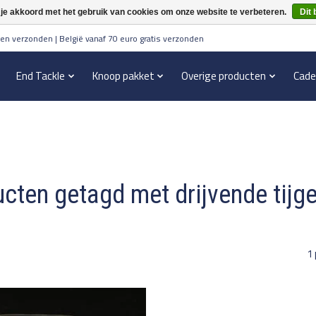
 je akkoord met het gebruik van cookies om onze website te verbeteren.
Dit 
en verzonden | België vanaf 70 euro gratis verzonden
End Tackle
Knoop pakket
Overige producten
Cade
cten getagd met drijvende tijg
1