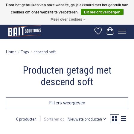
Door het gebruiken van onze website, ga je akkoord met het gebruik van
cookies om onze website te verbeteren.
Dit bericht verbergen
Gratis verzending vanaf 50 euro binnen NL | Op voorraad binnen 2-5 werkdagen
verzonden | België vanaf 70 euro gratis verzonden
Meer over cookies »
Verlanglijst
Winkelwage
Home
/
Tags
/
descend soft
Producten getagd met
descend soft
Filters weergeven
0 producten
Sorteren op
Nieuwste producten