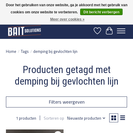
Door het gebruiken van onze website, ga je akkoord met het gebruik van
cookies om onze website te verbeteren.
Dit bericht verbergen
Gratis verzending vanaf 50 euro binnen NL | Op voorraad binnen 2-5 werkdagen
verzonden | België vanaf 70 euro gratis verzonden
Meer over cookies »
Verlanglijst
Winkelwage
Home
/
Tags
/
demping bij gevlochten lijn
Producten getagd met
demping bij gevlochten lijn
Filters weergeven
1 producten
Sorteren op
Nieuwste producten