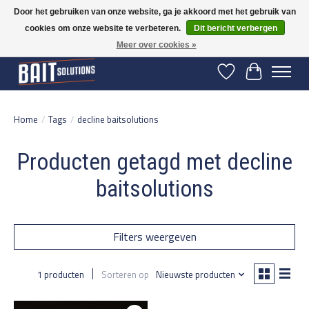
Door het gebruiken van onze website, ga je akkoord met het gebruik van
cookies om onze website te verbeteren.
Dit bericht verbergen
Gratis verzending vanaf 50 euro binnen NL | Op voorraad binnen 2-5 werkdagen
verzonden | België vanaf 70 euro gratis verzonden
Meer over cookies »
Verlanglijst
Winkelwage
Home
/
Tags
/
decline baitsolutions
Producten getagd met decline
baitsolutions
Filters weergeven
1 producten
Sorteren op
Nieuwste producten