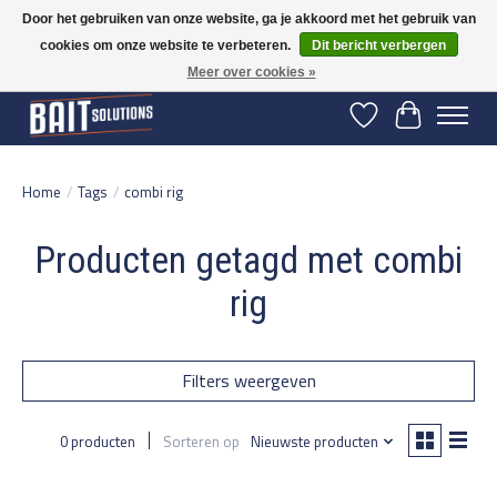
Door het gebruiken van onze website, ga je akkoord met het gebruik van
cookies om onze website te verbeteren.
Dit bericht verbergen
Gratis verzending vanaf 50 euro binnen NL | Op voorraad binnen 2-5 werkdagen
verzonden | België vanaf 70 euro gratis verzonden
Meer over cookies »
Verlanglijst
Winkelwage
Home
/
Tags
/
combi rig
Producten getagd met combi
rig
Filters weergeven
0 producten
Sorteren op
Nieuwste producten