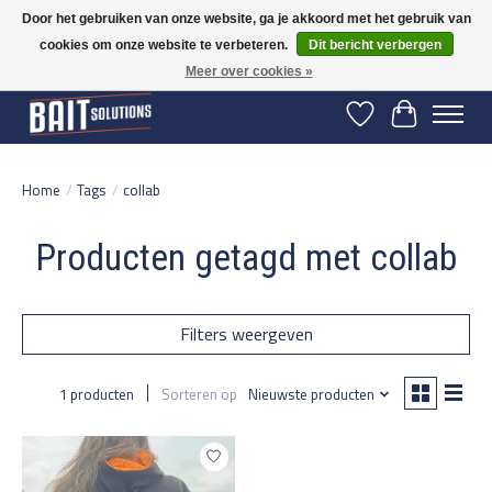
Door het gebruiken van onze website, ga je akkoord met het gebruik van
cookies om onze website te verbeteren.
Dit bericht verbergen
Gratis verzending vanaf 50 euro binnen NL | Op voorraad binnen 2-5 werkdagen
verzonden | België vanaf 70 euro gratis verzonden
Meer over cookies »
Verlanglijst
Winkelwage
Home
/
Tags
/
collab
Producten getagd met collab
Filters weergeven
1 producten
Sorteren op
Nieuwste producten