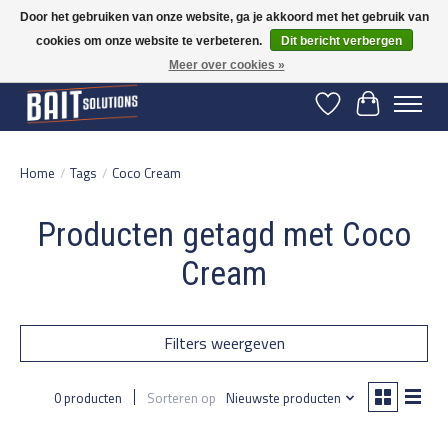
Door het gebruiken van onze website, ga je akkoord met het gebruik van
cookies om onze website te verbeteren.
Dit bericht verbergen
Gratis verzending vanaf 50 euro binnen NL | Op voorraad binnen 2-5 werkdagen
verzonden | België vanaf 70 euro gratis verzonden
Meer over cookies »
Verlanglijst
Winkelwage
Home
/
Tags
/
Coco Cream
Producten getagd met Coco
Cream
Filters weergeven
0 producten
Sorteren op
Nieuwste producten