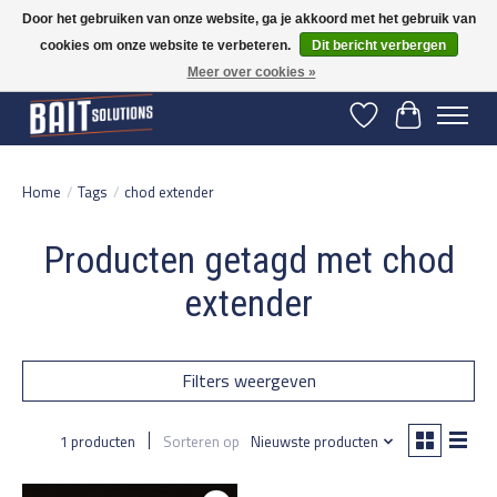
Door het gebruiken van onze website, ga je akkoord met het gebruik van
cookies om onze website te verbeteren.
Dit bericht verbergen
Gratis verzending vanaf 50 euro binnen NL | Op voorraad binnen 2-5 werkdagen
verzonden | België vanaf 70 euro gratis verzonden
Meer over cookies »
Verlanglijst
Winkelwage
Home
/
Tags
/
chod extender
Producten getagd met chod
extender
Filters weergeven
1 producten
Sorteren op
Nieuwste producten