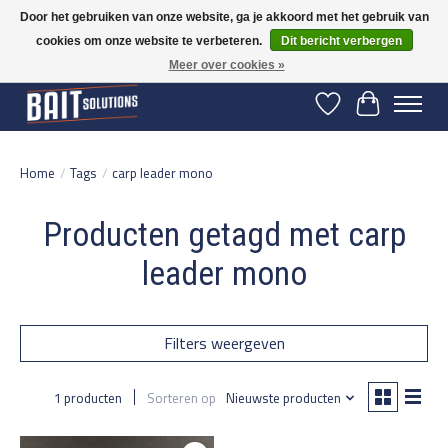
Door het gebruiken van onze website, ga je akkoord met het gebruik van
cookies om onze website te verbeteren.
Dit bericht verbergen
Gratis verzending vanaf 50 euro binnen NL | Op voorraad binnen 2-5 werkdagen
verzonden | België vanaf 70 euro gratis verzonden
Meer over cookies »
Verlanglijst
Winkelwage
Home
/
Tags
/
carp leader mono
Producten getagd met carp
leader mono
Filters weergeven
1 producten
Sorteren op
Nieuwste producten