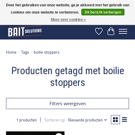
Door het gebruiken van onze website, ga je akkoord met het gebruik van
cookies om onze website te verbeteren.
Dit bericht verbergen
Gratis verzending vanaf 50 euro binnen NL | Op voorraad binnen 2-5 werkdagen
verzonden | België vanaf 70 euro gratis verzonden
Meer over cookies »
Verlanglijst
Winkelwage
Home
/
Tags
/
boilie stoppers
Producten getagd met boilie
stoppers
Filters weergeven
1 producten
Sorteren op
Nieuwste producten