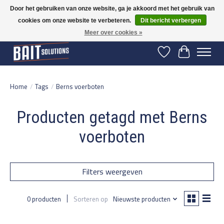
Door het gebruiken van onze website, ga je akkoord met het gebruik van
cookies om onze website te verbeteren.
Dit bericht verbergen
Gratis verzending vanaf 50 euro binnen NL | Op voorraad binnen 2-5 werkdagen
verzonden | België vanaf 70 euro gratis verzonden
Meer over cookies »
Verlanglijst
Winkelwage
Home
/
Tags
/
Berns voerboten
Producten getagd met Berns
voerboten
Filters weergeven
0 producten
Sorteren op
Nieuwste producten